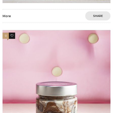
More
SHARE
0
3