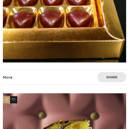
More
SHARE
0
1