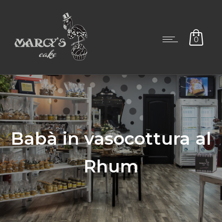
0
Babà in vasocottura al
Rhum