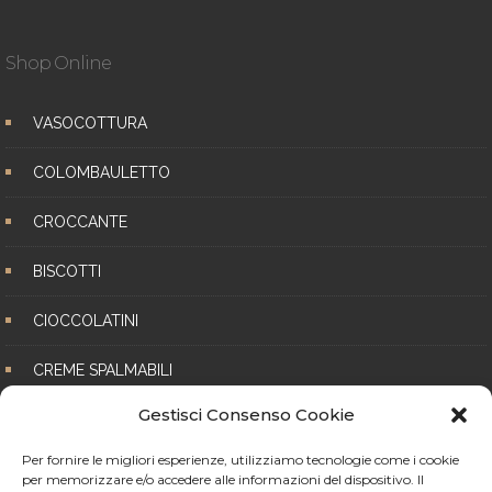
Shop Online
VASOCOTTURA
COLOMBAULETTO
CROCCANTE
BISCOTTI
CIOCCOLATINI
CREME SPALMABILI
Gestisci Consenso Cookie
SPUMINI ARTIGIANALI
Per fornire le migliori esperienze, utilizziamo tecnologie come i cookie
per memorizzare e/o accedere alle informazioni del dispositivo. Il