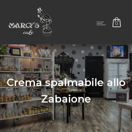
0
Crema spalmabile allo
Zabaione