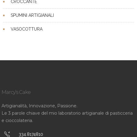
CROCCANTE
SPUMINI ARTIGIANALI
VASOCOTTURA
Marcy’s Cake
Artigianalità, Innovazione, Passione.
Le 3 parole chiave del mio laboratorio artigianale di pasticceria
e cioccolateria.
334.8174810