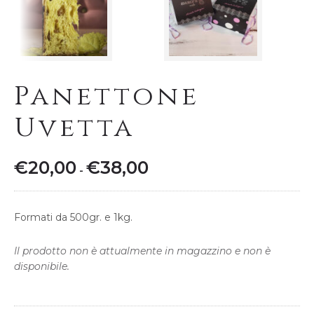
Panettone
Uvetta
€
20,00
€
38,00
Fascia
-
di
prezzo:
Formati da 500gr. e 1kg.
da
€20,00
Il prodotto non è attualmente in magazzino e non è
a
disponibile.
€38,00