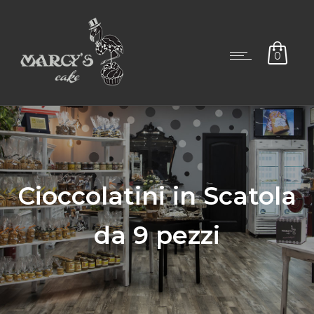
0
Cioccolatini in Scatola
da 9 pezzi