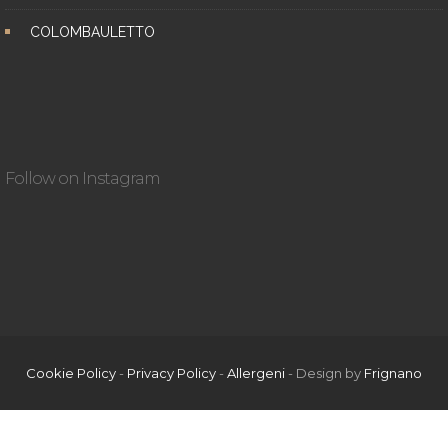
COLOMBAULETTO
Follow on Instagram
Cookie Policy
-
Privacy Policy
-
Allergeni
- Design by
Frignano
Informatica
-
Photographer
Filippo Morro Morotti