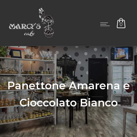
0
Panettone Amarena e
Cioccolato Bianco