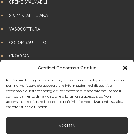
CREME SPALMABILI
SPUMINI ARTIGIANALI
VASOCOTTURA
COLOMBAULETTO
CROCCANTE
Gestisci Consenso Cookie
BISCOTTI
Per fornire le migliori esperienze, utilizziamo tecnologie come i cookie
per memorizzare e/o accedere alle informazioni del dispositivo. Il
consenso a queste tecnologie ci permetterà di elaborare dati come il
comportamento di navigazione o ID unici su questo sito. Non
acconsentire o ritirare il consenso può influire negativamente su alcune
caratteristiche e funzioni.
Follow on Instagram
ACCETTA