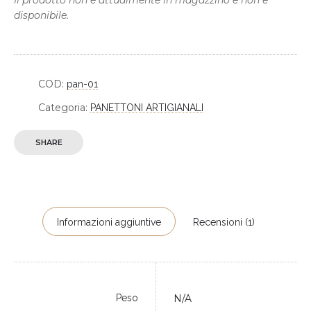
Il prodotto non è attualmente in magazzino e non è
a
disponibile.
€38,00
COD:
pan-01
Categoria:
PANETTONI ARTIGIANALI
SHARE
Informazioni aggiuntive
Recensioni (1)
Peso
N/A