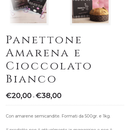
Panettone
Amarena e
Cioccolato
Bianco
€
20,00
€
38,00
Fascia
-
di
prezzo:
Con amarene semicandite. Formati da 500gr. e 1kg.
da
€20,00